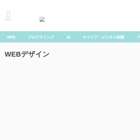
「できる」は味方！なりたい自分になるためのスキルアッ
プ情報局
WEB
プログラミング
AI
キャリア・ビジネス知識
WEBデザイン