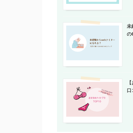
未
の
【
口