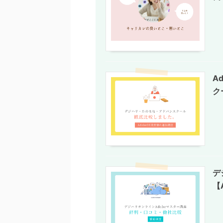
A
ク
デ
【