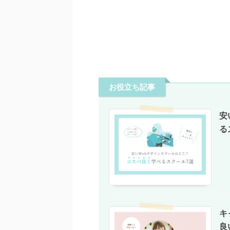
お役立ち記事
安
る
キ
良