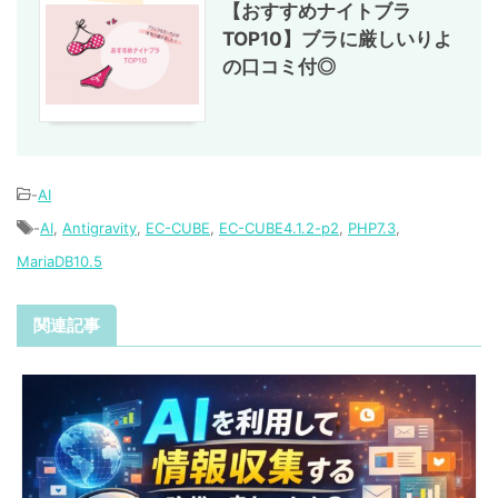
【おすすめナイトブラ
TOP10】ブラに厳しいりよ
の口コミ付◎
-
AI
-
AI
,
Antigravity
,
EC-CUBE
,
EC-CUBE4.1.2-p2
,
PHP7.3
,
MariaDB10.5
関連記事