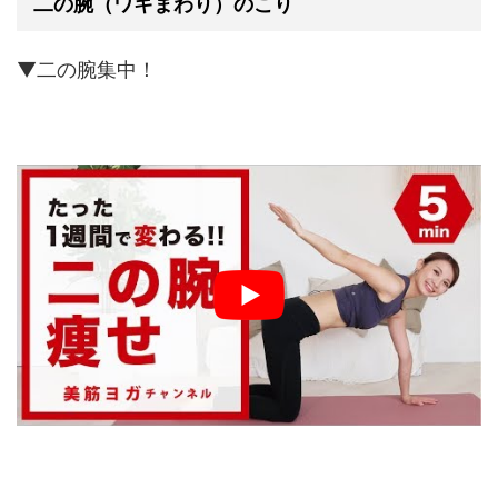
二の腕（ワキまわり）のこり
▼二の腕集中！